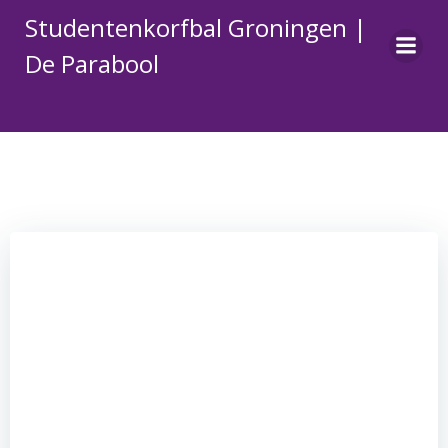
Naar
Studentenkorfbal Groningen |
de
inhoud
De Parabool
springen