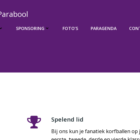
Parabool
SPONSORING
FOTO’S
PARAGENDA
CON
Spelend lid
Bij ons kun je fanatiek korfballen op
eerste, tweede, derde en vierde kla