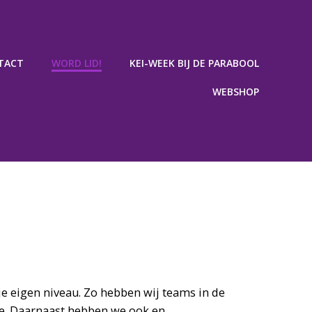
TACT
WORD LID!
KEI-WEEK BIJ DE PARABOOL
WEBSHOP
 je eigen niveau. Zo hebben wij teams in de
sse. Daarnaast hebben we ook en